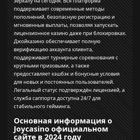
зеркалу на сегодня. Вся платформа
поддерживает современные методы
пополнений, безопасную регистрацию и
мгновенные выплаты, позволяя запускать
лицензионное казино даже при блокировках.
Джойказино обеспечивает полную
верификацию аккаунта клиента,
поддерживает турнирные соревнования с
крупными призовыми, а также
предоставляет кэшбэк и бонусные условия
для новых и постоянных пользователей.
Легальный статус подтверждён лицензией, а
служба саппорта доступна 24/7 для
стабильного гейминга.
Основная информация о
Joycasino официальном
сайте в 2024 году