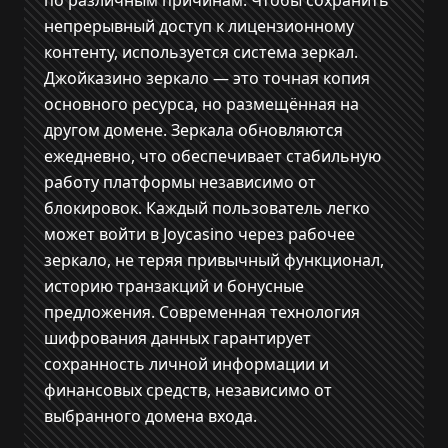
непрерывный доступ к лицензионному
контенту, используется система зеркал.
Джойказино зеркало — это точная копия
основного ресурса, но размещённая на
другом домене. Зеркала обновляются
ежедневно, что обеспечивает стабильную
работу платформы независимо от
блокировок. Каждый пользователь легко
может войти в Joycasino через рабочее
зеркало, не теряя привычный функционал,
историю транзакций и бонусные
предложения. Современная технология
шифрования данных гарантирует
сохранность личной информации и
финансовых средств, независимо от
выбранного домена входа.