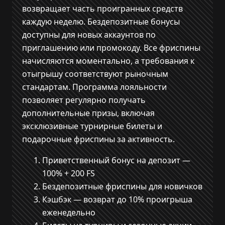
возвращает часть проигранных средств
каждую неделю. Бездепозитные бонусы
доступны для новых аккаунтов по
приглашению или промокоду. Все фриспины
начисляются моментально, а требования к
отыгрышу соответствуют рыночным
стандартам. Программа лояльности
позволяет регулярно получать
дополнительные призы, включая
эксклюзивные турнирные билеты и
подарочные фриспины за активность.
Приветственный бонус на депозит —
100% + 200 FS
Бездепозитные фриспины для новичков
Кэшбэк — возврат до 10% проигрыша
еженедельно