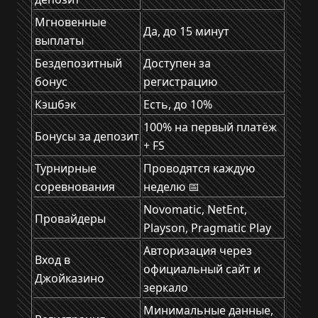
Мгновенные
Да, до 15 минут
выплаты
Бездепозитный
Доступен за
бонус
регистрацию
Кэшбэк
Есть, до 10%
100% на первый платёж
Бонусы за депозит
+ FS
Турнирные
Проводятся каждую
соревнования
неделю 📅
Novomatic, NetEnt,
Провайдеры
Playson, Pragmatic Play
Авторизация через
Вход в
официальный сайт и
Джойказино
зеркало
Минимальные данные,