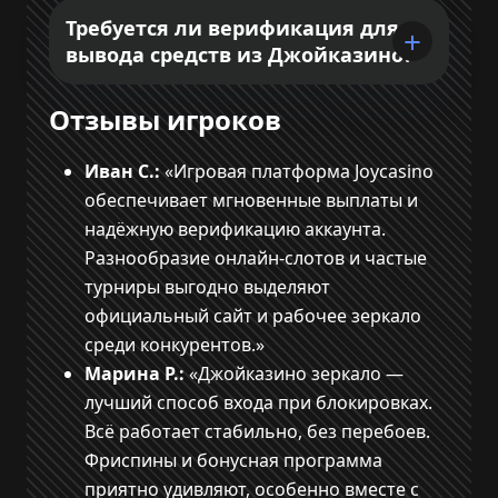
Требуется ли верификация для
вывода средств из Джойказино?
Отзывы игроков
Иван С.:
«Игровая платформа Joycasino
обеспечивает мгновенные выплаты и
надёжную верификацию аккаунта.
Разнообразие онлайн-слотов и частые
турниры выгодно выделяют
официальный сайт и рабочее зеркало
среди конкурентов.»
Марина Р.:
«Джойказино зеркало —
лучший способ входа при блокировках.
Всё работает стабильно, без перебоев.
Фриспины и бонусная программа
приятно удивляют, особенно вместе с