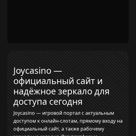
Joycasino —
официальный сайт и
надёжное зеркало для
доступа сегодня
Joycasino — игровой портал с актуальным
доступом к онлайн-слотам, прямому входу на
официальный сайт, а также рабочему