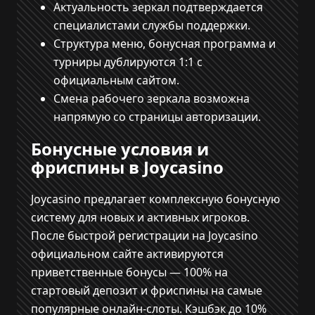
Актуальность зеркал подтверждается
специалистами службы поддержки.
Структура меню, бонусная программа и
турниры дублируются 1:1 с
официальным сайтом.
Смена рабочего зеркала возможна
напрямую со страницы авторизации.
Бонусные условия и
фриспины в Joycasino
Joycasino предлагает комплексную бонусную
систему для новых и активных игроков.
После быстрой регистрации на Joycasino
официальном сайте активируются
приветственные бонусы — 100% на
стартовый депозит и фриспины на самые
популярные онлайн-слоты. Кэшбэк до 10%