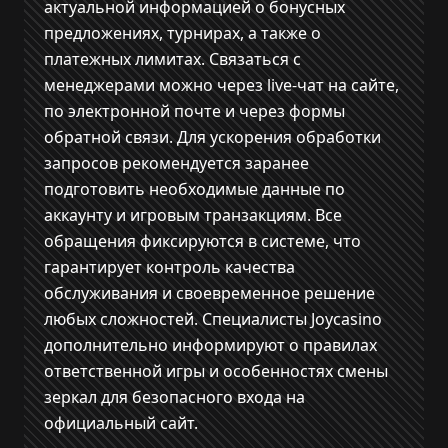
актуальной информацией о бонусных
предложениях, турнирах, а также о
платежных лимитах. Связаться с
менеджерами можно через live-чат на сайте,
по электронной почте и через формы
обратной связи. Для ускорения обработки
запросов рекомендуется заранее
подготовить необходимые данные по
аккаунту и игровым транзакциям. Все
обращения фиксируются в системе, что
гарантирует контроль качества
обслуживания и своевременное решение
любых сложностей. Специалисты Joycasino
дополнительно информируют о правилах
ответственной игры и особенностях смены
зеркал для безопасного входа на
официальный сайт.